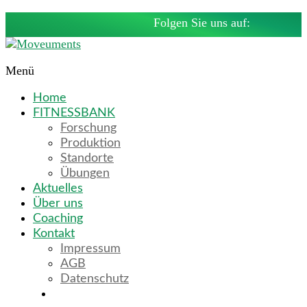
Skip
Folgen Sie uns auf:
to
content
Menü
Moveuments
Home
Fitnessbänke
FITNESSBANK
by
Forschung
Moritz
Produktion
Fuhrmann
Standorte
Übungen
Aktuelles
Über uns
Coaching
Kontakt
Impressum
AGB
Datenschutz
English